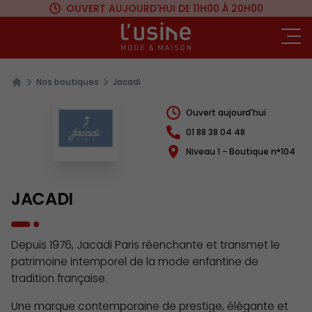
OUVERT AUJOURD'HUI
DE 11H00 À 20H00
Ou
Nos boutiques
Jacadi
Ouvert aujourd'hui
01 88 38 04 48
Niveau 1 - Boutique n°104
JACADI
Depuis 1976, Jacadi Paris réenchante et transmet le
patrimoine intemporel de la mode enfantine de
tradition française.
Une marque contemporaine de prestige, élégante et