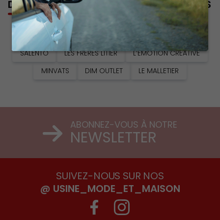
DÉCOUVREZ AUSSI NOS AUTRES BOUTIQUES
GALERIES LAFAYETTE L’OUTLET
HOME CENTER
SALENTO
LES FRÈRES LITIER
L’ÉMOTION CRÉATIVE
MINVATS
DIM OUTLET
LE MALLETIER
ABONNEZ-VOUS À NOTRE
NEWSLETTER
SUIVEZ-NOUS SUR NOS
@ USINE_MODE_ET_MAISON