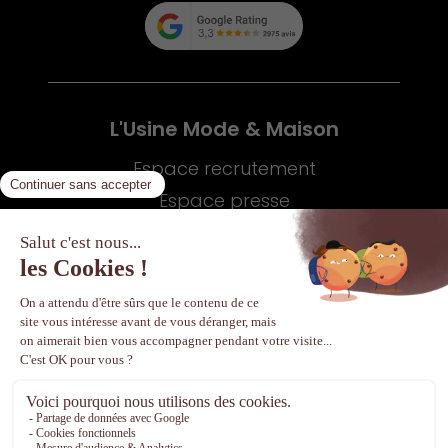
L'Usine Mode & Maison
Espace recrutement
Espace presse
Partenariats
Plus d'informations
Contact
Mentions légales
Vie privée