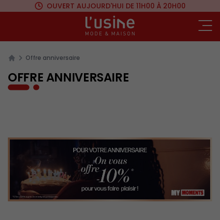
OUVERT AUJOURD'HUI
DE 11H00 À 20H00
Ou
Offre anniversaire
OFFRE ANNIVERSAIRE