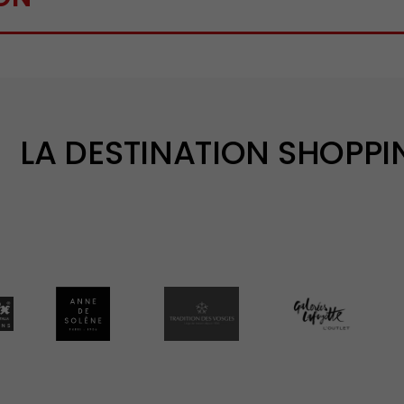
LA DESTINATION SHOPP
marque Château d'Ax
Lien vers la marque Anne de Solène
Lien vers la marque Tradition des Vosge
Lien vers la marque G
Li