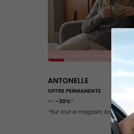
Du 1 Janvier au 31 Décembre 2026
ANTONELLE
OFFRE PERMANENTE
=>
-30%
*
*Sur tout le magasin, toute l’ann