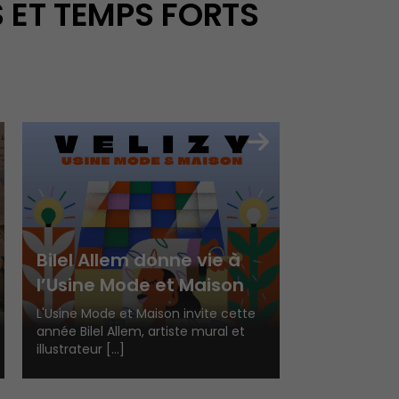
 ET TEMPS FORTS
Bilel Allem donne vie à
l’Usine Mode et Maison
L'Usine Mode et Maison invite cette
année Bilel Allem, artiste mural et
illustrateur [...]