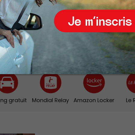
BLANC D'IVOIRE DÉSTOC
OFFRE PERMANENTE
=>
-30%
*
*Sur tout le magasin, toute l’année.
ing gratuit
Mondial Relay
Amazon Locker
Le 