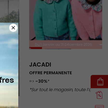
close
Du 1 Janvier au 31 Décembre 2026
JACADI
OFFRE PERMANENTE
=>
-30%
*
*Sur tout le magasin, toute l’année.