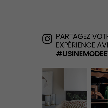
PARTAGEZ VOT
EXPÉRIENCE AV
#USINEMODEE
Remonté flux Instagram de L'Usine Mo
Remonté f