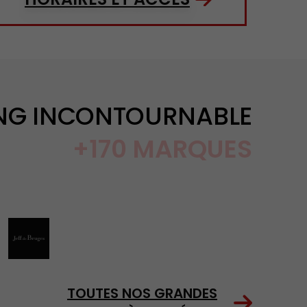
ING INCONTOURNABLE
+170 MARQUES
s
aleries Lafayette L'Outlet
en vers la marque JEFF DE BRUGES
TOUTES NOS GRANDES