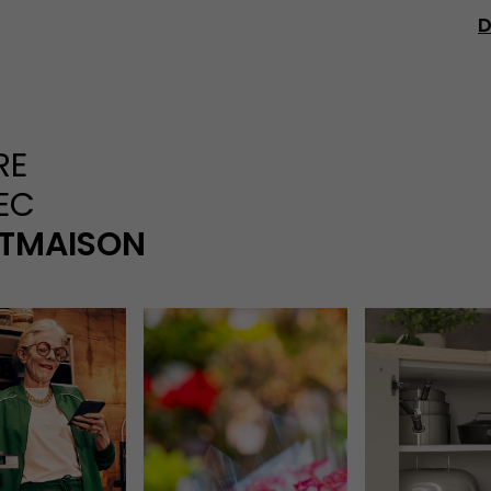
D
RE
EC
TMAISON
de & Maison
lux Instagram de L'Usine Mode & Maison
Remonté flux Instagram de L'Usine Mode & M
Remonté flux In