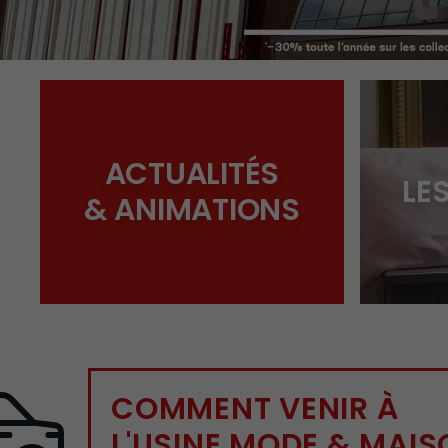
Votre centre Outlet Nailloux, -30% toute l'année sur les plus gra
ACTUALITÉS
LE
& ANIMATIONS
COMMENT VENIR À

L'USINE MODE & MAI